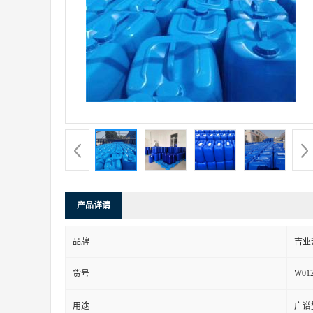
产品详请
品牌
吉业
W01
货号
用途
广谱