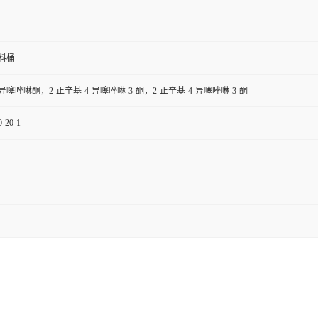
料桶
异噻唑啉酮，2-正辛基-4-异噻唑啉-3-酮，2-正辛基-4-异噻唑啉-3-酮
0-20-1