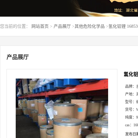
您当前的位置：
网站首页
>
产品展厅
>
其他危险化学品
>
氢化铝锂 1685
产品展厅
氢化铝锂
品牌：
产地：
型号：
货号：
纯度：
cas：
16
发布日