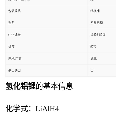
包装规格
纸板桶
别名
四氢铝锂
16853-85-3
CAS编号
97%
纯度
产地/厂商
湖北
是否进口
否
氢化铝锂
的基本信息
化学式：LiAlH4