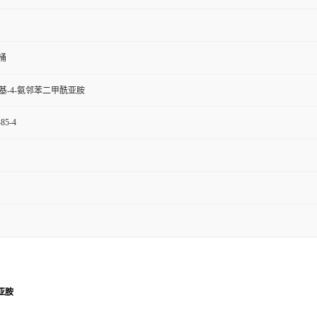
桶
甲基-4-氨邻苯二甲酰亚胺
-85-4
亚胺