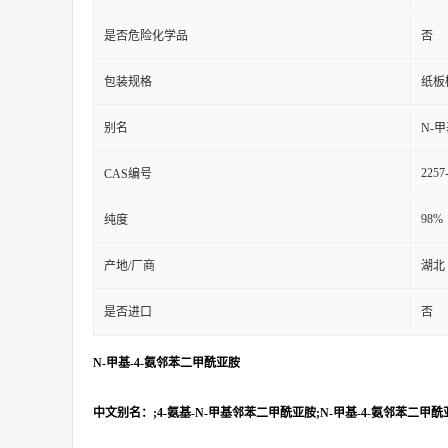
是否危险化学品
否
包装规格
纸板
别名
N-
2257
CAS编号
98%
纯度
产地/厂商
湖北
是否进口
否
N-甲基-4-氨邻苯二甲酰亚胺
中文别名：;4-氨基-N-甲基邻苯二甲酰亚胺;N-甲基-4-氨邻苯二甲酰