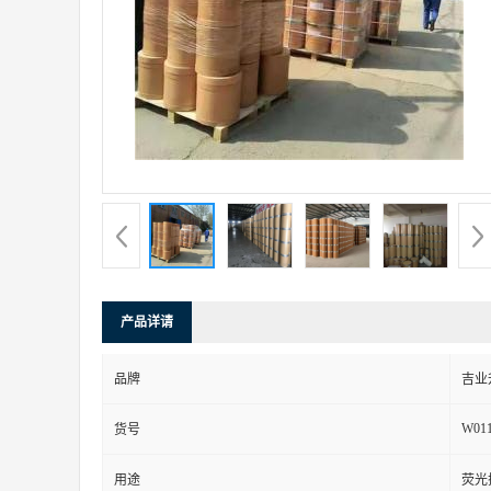
产品详请
品牌
吉业
W01
货号
用途
荧光