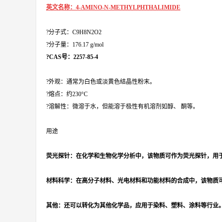
英文名称：4-AMINO-N-METHYLPHTHALIMIDE
?分子式：C9H8N2O2
?分子量：176.17 g/mol
?CAS号：2257-85-4
?外观：通常为白色或淡黄色结晶性粉末。
?熔点：约230°C
?溶解性：微溶于水，但能溶于极性有机溶剂如醇、 酮等。
用途
荧光探针：在化学和生物化学分析中，该物质可作为荧光探针，用
材料科学：在高分子材料、光电材料和功能材料的合成中，该物质
其他：还可以转化为其他化学品，应用于染料、塑料、涂料等行业