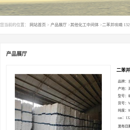
您当前的位置：
网站首页
>
产品展厅
>
其他化工中间体
>
二苯并呋喃 132
产品展厅
二苯并呋
品牌：
产地：
型号：
货号：
纯度：
cas：
13
发布日