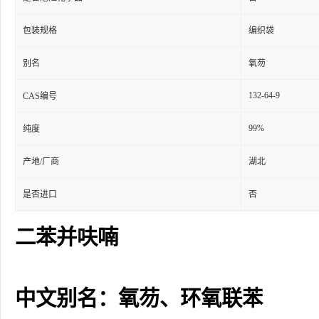
包装规格
编织袋
别名
氧芴
132-64-9
CAS编号
99%
纯度
产地/厂商
湖北
是否进口
否
二苯并呋喃
中文别名：氧芴、环氧联苯