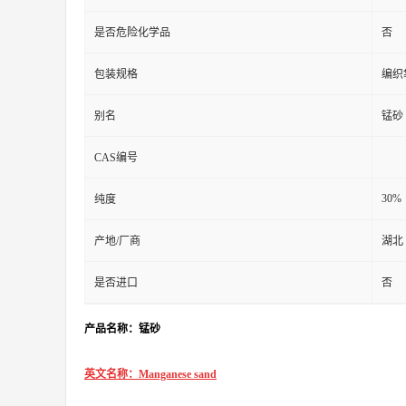
是否危险化学品
否
包装规格
编织
别名
锰砂
CAS编号
30%
纯度
产地/厂商
湖北
是否进口
否
产品名称：锰砂
英文名称：Manganese sand