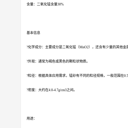
含量：二氧化锰含量30%
基本信息
?化学成分：主要成分是二氧化锰（MnO2），还含有少量的其他金
?外观：通常为褐色或黑色的颗粒状物质。
?粒径：根据具体应用需求，锰砂有不同的粒径规格，一般范围在0.5
?密度：大约在4.0-4.7g/cm3之间。
用途：