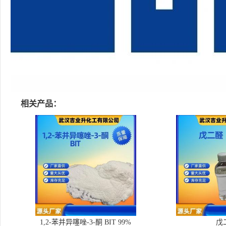
相关产品：
1,2-苯并异噻唑-3-酮 BIT 99%
戊