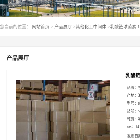
您当前的位置：
网站首页
>
产品展厅
>
其他化工中间体
>
乳酸链球菌素 14
产品展厅
乳酸链球
品牌：
产地：
型号：
货号：
纯度：
cas：
14
发布日