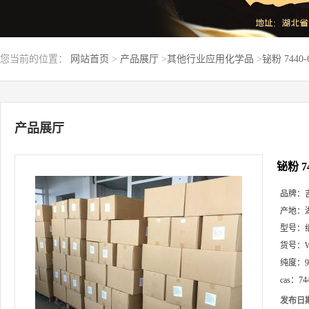
您当前的位置：
网站首页
>
产品展厅
>
其他行业应用化学品
>
铋粉 7440
产品展厅
铋粉 7
品牌：
产地：
型号：
货号：
纯度：
cas：
74
发布日