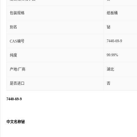
包装规格
纸板桶
别名
铋
7440-69-9
CAS编号
99.99%
纯度
产地/厂商
湖北
是否进口
否
7440-69-9
中文名称铋