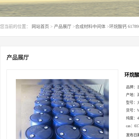
您当前的位置：
网站首页
>
产品展厅
>
合成材料中间体
>
环烷酸钙 61789
产品展厅
环烷酸钙
品牌：
产地：
型号：
货号：
纯度：
cas：
61
发布日