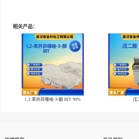
相关产品：
1,2-苯并异噻唑-3-酮 BIT 99%
戊