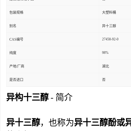
包装规格
大塑料桶
别名
异十三醇
27458-92-0
CAS编号
98%
纯度
产地/厂商
湖北
是否进口
否
异构十三醇
- 简介
异十三醇
，也称为
异十三醇酚或