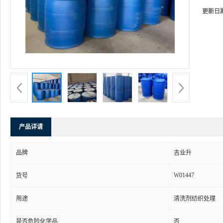
更新日
产品详请
品牌
吉业升
W01447
货号
用途
清洗剂纺织处理
是否危险化学品
否