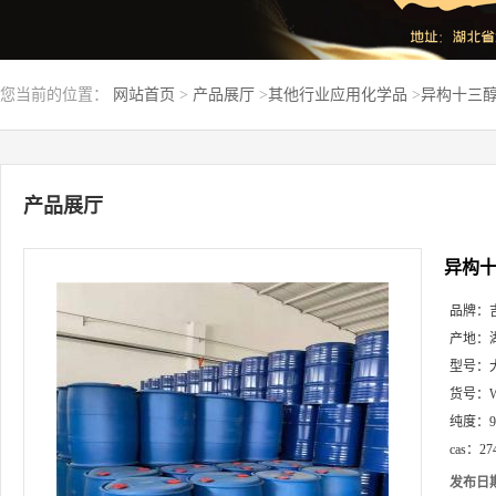
您当前的位置：
网站首页
>
产品展厅
>
其他行业应用化学品
>
异构十三醇 
产品展厅
异构十三
品牌：
产地：
型号：
货号：
纯度：
cas：
27
发布日