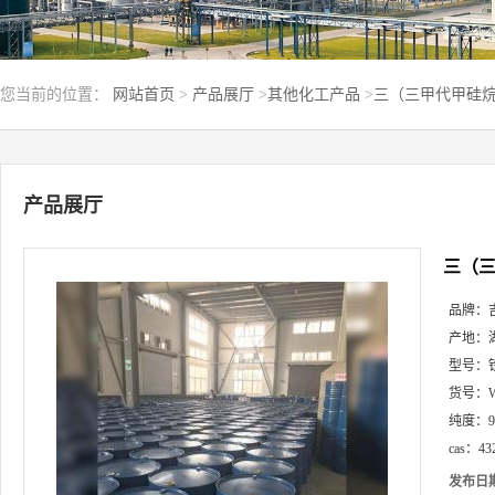
您当前的位置：
网站首页
>
产品展厅
>
其他化工产品
>
三（三甲代甲硅烷基）
产品展厅
三（三
品牌：
产地：
型号：
货号：
纯度：
cas：
43
发布日