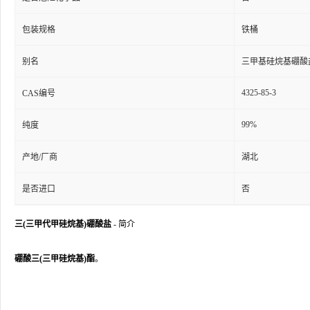
包装规格
铁桶
别名
三甲基硅烷基硼酸
4325-85-3
CAS编号
99%
纯度
产地/厂商
湖北
是否进口
否
三(三甲代甲硅烷基)硼酸盐
- 简介
硼酸三(三甲硅烷基)酯
。