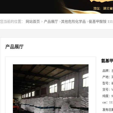
您当前的位置：
网站首页
>
产品展厅
>
其他危险化学品
>
氨基甲酸铵 111
产品展厅
氨基甲酸
品牌：
产地：
型号：
货号：
纯度：
cas：
11
发布日