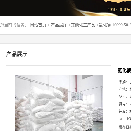
您当前的位置：
网站首页
>
产品展厅
>
其他化工产品
>
氯化镧 10099-58
产品展厅
氯化镧 
品牌：
产地：
型号：
货号：
纯度：
cas：
10
发布日