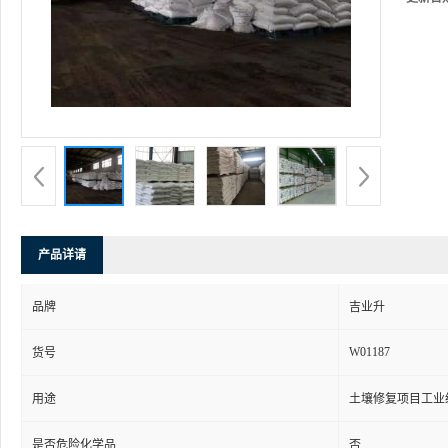
产品详请
品牌
吉业升
W01187
货号
用途
土壤修复项目工业
是否危险化学品
否