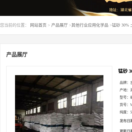
您当前的位置：
网站首页
>
产品展厅
>
其他行业应用化学品
>
锰砂 30%
产品展厅
锰砂 
品牌：
产地：
型号：
货号：
纯度：
发布日
更新日