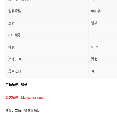
包装规格
编织袋
别名
锰砂
CAS编号
50~99
纯度
产地/厂商
湖北
是否进口
否
产品名称：锰砂
英文名称：Manganese sand
含量：二氧化锰含量30%