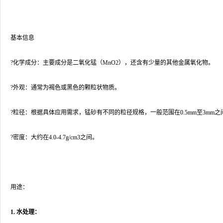
基本信息
?化学成分：主要成分是二氧化锰（MnO2），还含有少量的其他金属氧化物。
?外观：通常为褐色或黑色的颗粒状物质。
?粒径：根据具体应用需求，锰砂有不同的粒径规格，一般范围在0.5mm至3mm之
?密度：大约在4.0-4.7g/cm3之间。
用途：
1. 水处理：