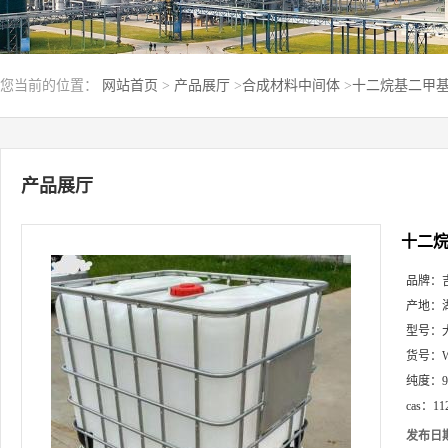
您当前的位置：
网站首页
>
产品展厅
>
合成材料中间体
>
十二烷基二甲基叔胺
产品展厅
十二烷
品牌：
产地：
型号：
货号：
纯度：
cas：
11
发布日