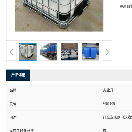
更新日
产品详请
品牌
吉业升
W01109
货号
用途
纤维洗涤剂泡沫稳
是否危险化学品
否