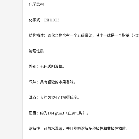
化学结构
化学式：C5H10O3
结构描述：该化合物含有一个五碳骨架，其中一端是一个酯基（-CO
物理性质
外观：无色透明液体。
气味：具有轻微的水果香味。
沸点：大约为124至126摄氏度。
密度：约为1.04 g/cm3（在20°C时）。
溶解性：可与水混溶，并且能够溶解多种极性和非极性物质。