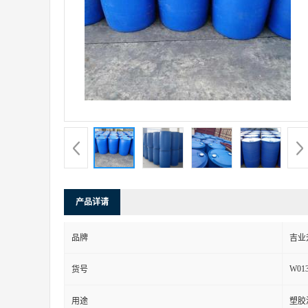
产品详请
品牌
吉业
W01
货号
用途
塑胶