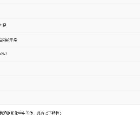
料桶
甲基丙酸甲酯
-09-3
有机溶剂和化学中间体，具有以下特性：