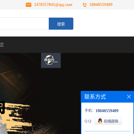
2478357841@qq.com
18040559409
言
联系方式
手机：
18040559409
Q Q：