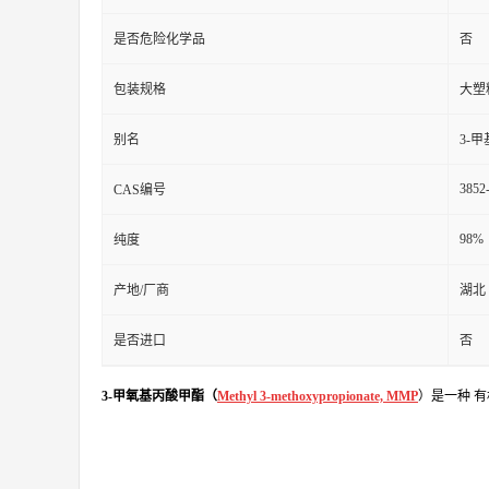
是否危险化学品
否
包装规格
大塑
别名
3-
3852
CAS编号
98%
纯度
产地/厂商
湖北
是否进口
否
3-甲氧基丙酸甲酯（
Methyl 3-methoxypropionate, MMP
）是一种 