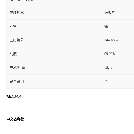
包装规格
纸板桶
别名
铋
7440-69-9
CAS编号
99.99%
纯度
产地/厂商
湖北
是否进口
否
7440-69-9
中文名称铋