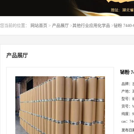
您当前的位置：
网站首页
>
产品展厅
>
其他行业应用化学品
>
铋粉 7440
产品展厅
铋粉 7
品牌：
产地：
型号：
货号：
纯度：
cas：
74
发布日