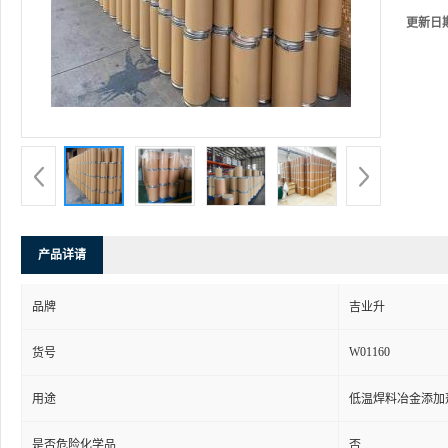
更新日
产品详请
品牌
吉业升
W01160
货号
用途
低温焊料冶金添加
是否危险化学品
否