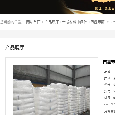
您当前的位置：
网站首页
>
产品展厅
>
合成材料中间体
>
四氢苯酐 935-
产品展厅
四氢苯酐
品牌：
产地：
型号：
货号：
纯度：
cas：
93
发布日