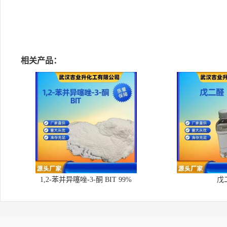
相关产品：
1,2-苯并异噻唑-3-酮 BIT 99%
戊