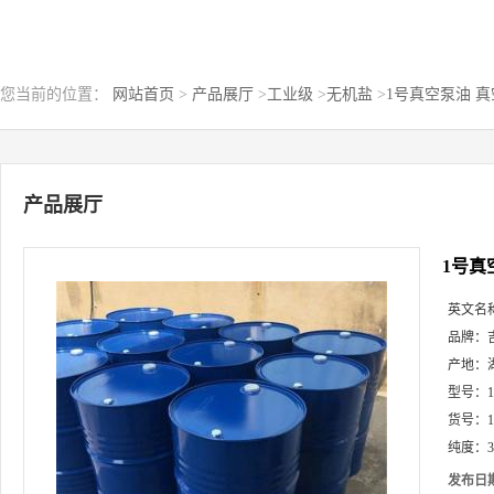
您当前的位置：
网站首页
>
产品展厅
>
工业级
>
无机盐
>
1号真空泵油 
产品展厅
1号真
英文名
品牌：
产地：
型号：
货号：
1
纯度：
3
发布日