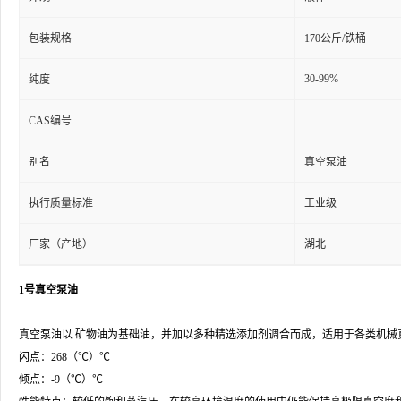
包装规格
170公斤/铁桶
30-99%
纯度
CAS编号
别名
真空泵油
执行质量标准
工业级
厂家（产地）
湖北
1号真空泵油
真空泵油以 矿物油为基础油，并加以多种精选添加剂调合而成，适用于各类机械真空
闪点：268（℃）℃
倾点：-9（℃）℃