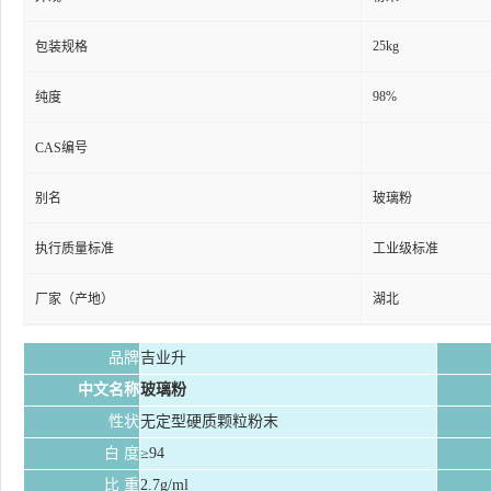
25kg
包装规格
98%
纯度
CAS编号
别名
玻璃粉
执行质量标准
工业级标准
厂家（产地）
湖北
品牌
吉业升
中文名称
玻璃粉
性状
无定型硬质颗粒粉末
白
度
≥94
比
重
2.7g/ml