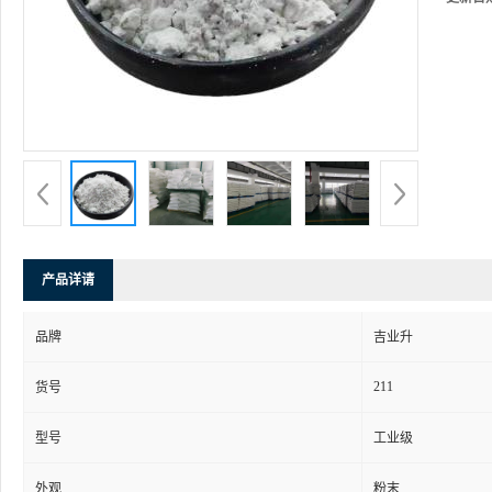
产品详请
品牌
吉业升
211
货号
型号
工业级
外观
粉末